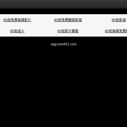
85街免費無碼影片
85街免費觀賞影城
85街影城
85街成人
85街影片觀看
85街無碼免費
egg.mm401.com