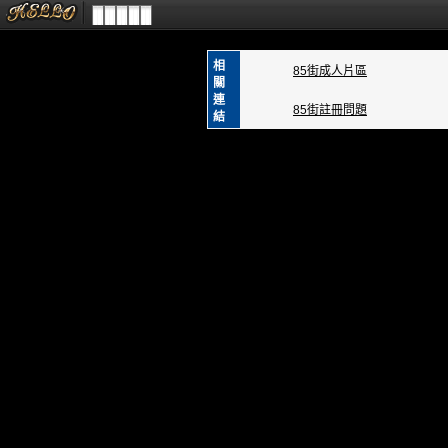
相
85街成人片區
關
連
85街註冊問題
結